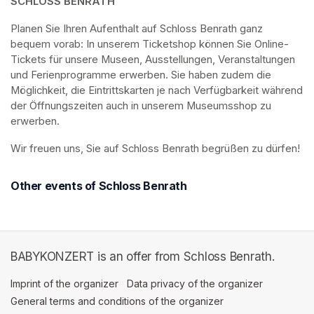
SCHLOSS BENRATH
Planen Sie Ihren Aufenthalt auf Schloss Benrath ganz 
bequem vorab: In unserem Ticketshop können Sie Online-
Tickets für unsere Museen, Ausstellungen, Veranstaltungen 
und Ferienprogramme erwerben. Sie haben zudem die 
Möglichkeit, die Eintrittskarten je nach Verfügbarkeit während 
der Öffnungszeiten auch in unserem Museumsshop zu 
erwerben.
Wir freuen uns, Sie auf Schloss Benrath begrüßen zu dürfen! 
Other events of Schloss Benrath
BABYKONZERT is an offer from Schloss Benrath.
Imprint of the organizer
(opens in a new tab)
Data privacy of the organizer
(opens in 
General terms and conditions of the organizer
(opens in a new ta