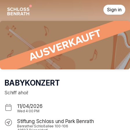
Skip header
Sign in
BABYKONZERT
Schiff ahoi!
11/04/2026
Wed
4:00 PM
Stiftung Schloss und Park Benrath
Benrather Schloßallee 100-106