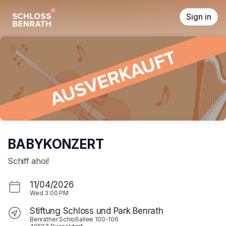
Skip header
Sign in
BABYKONZERT
Schiff ahoi!
11/04/2026
Wed
3:00 PM
Stiftung Schloss und Park Benrath
Benrather Schloßallee 100-106