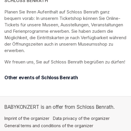
SCHLOSS BENRATH
Planen Sie Ihren Aufenthalt auf Schloss Benrath ganz 
bequem vorab: In unserem Ticketshop können Sie Online-
Tickets für unsere Museen, Ausstellungen, Veranstaltungen 
und Ferienprogramme erwerben. Sie haben zudem die 
Möglichkeit, die Eintrittskarten je nach Verfügbarkeit während 
der Öffnungszeiten auch in unserem Museumsshop zu 
erwerben.
Wir freuen uns, Sie auf Schloss Benrath begrüßen zu dürfen! 
Other events of Schloss Benrath
BABYKONZERT is an offer from Schloss Benrath.
Imprint of the organizer
(opens in a new tab)
Data privacy of the organizer
(opens in 
General terms and conditions of the organizer
(opens in a new ta