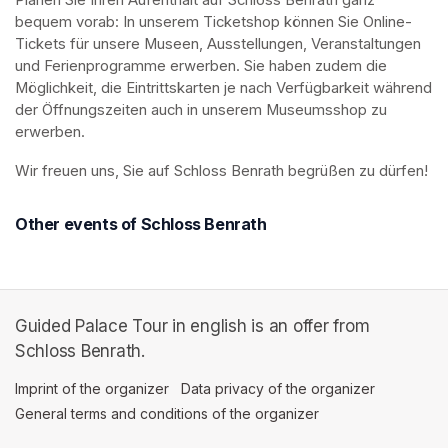
Planen Sie Ihren Aufenthalt auf Schloss Benrath ganz 
bequem vorab: In unserem Ticketshop können Sie Online-
Tickets für unsere Museen, Ausstellungen, Veranstaltungen 
und Ferienprogramme erwerben. Sie haben zudem die 
Möglichkeit, die Eintrittskarten je nach Verfügbarkeit während 
der Öffnungszeiten auch in unserem Museumsshop zu 
erwerben.
Wir freuen uns, Sie auf Schloss Benrath begrüßen zu dürfen! 
Other events of Schloss Benrath
Guided Palace Tour in english is an offer from
Schloss Benrath.
Imprint of the organizer
(opens in a new tab)
Data privacy of the organizer
(opens in 
General terms and conditions of the organizer
(opens in a new ta