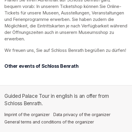
Planen Sie Ihren Aufenthalt auf Schloss Benrath ganz 
bequem vorab: In unserem Ticketshop können Sie Online-
Tickets für unsere Museen, Ausstellungen, Veranstaltungen 
und Ferienprogramme erwerben. Sie haben zudem die 
Möglichkeit, die Eintrittskarten je nach Verfügbarkeit während 
der Öffnungszeiten auch in unserem Museumsshop zu 
erwerben.
Wir freuen uns, Sie auf Schloss Benrath begrüßen zu dürfen! 
Other events of Schloss Benrath
Guided Palace Tour in english is an offer from
Schloss Benrath.
Imprint of the organizer
(opens in a new tab)
Data privacy of the organizer
(opens in 
General terms and conditions of the organizer
(opens in a new ta