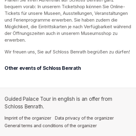
Planen Sie Ihren Aufenthalt auf Schloss Benrath ganz 
bequem vorab: In unserem Ticketshop können Sie Online-
Tickets für unsere Museen, Ausstellungen, Veranstaltungen 
und Ferienprogramme erwerben. Sie haben zudem die 
Möglichkeit, die Eintrittskarten je nach Verfügbarkeit während 
der Öffnungszeiten auch in unserem Museumsshop zu 
erwerben.
Wir freuen uns, Sie auf Schloss Benrath begrüßen zu dürfen! 
Other events of Schloss Benrath
Guided Palace Tour in english is an offer from
Schloss Benrath.
Imprint of the organizer
(opens in a new tab)
Data privacy of the organizer
(opens in 
General terms and conditions of the organizer
(opens in a new ta