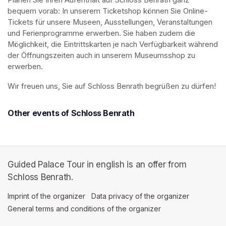
Planen Sie Ihren Aufenthalt auf Schloss Benrath ganz 
bequem vorab: In unserem Ticketshop können Sie Online-
Tickets für unsere Museen, Ausstellungen, Veranstaltungen 
und Ferienprogramme erwerben. Sie haben zudem die 
Möglichkeit, die Eintrittskarten je nach Verfügbarkeit während 
der Öffnungszeiten auch in unserem Museumsshop zu 
erwerben.
Wir freuen uns, Sie auf Schloss Benrath begrüßen zu dürfen! 
Other events of Schloss Benrath
Guided Palace Tour in english is an offer from
Schloss Benrath.
Imprint of the organizer
(opens in a new tab)
Data privacy of the organizer
(opens in 
General terms and conditions of the organizer
(opens in a new ta