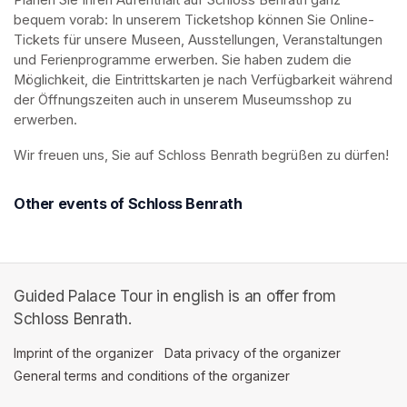
Planen Sie Ihren Aufenthalt auf Schloss Benrath ganz 
bequem vorab: In unserem Ticketshop können Sie Online-
Tickets für unsere Museen, Ausstellungen, Veranstaltungen 
und Ferienprogramme erwerben. Sie haben zudem die 
Möglichkeit, die Eintrittskarten je nach Verfügbarkeit während 
der Öffnungszeiten auch in unserem Museumsshop zu 
erwerben.
Wir freuen uns, Sie auf Schloss Benrath begrüßen zu dürfen! 
Other events of Schloss Benrath
Guided Palace Tour in english is an offer from
Schloss Benrath.
Imprint of the organizer
(opens in a new tab)
Data privacy of the organizer
(opens in 
General terms and conditions of the organizer
(opens in a new ta