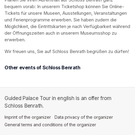
Planen Sie Ihren Aufenthalt auf Schloss Benrath ganz 
bequem vorab: In unserem Ticketshop können Sie Online-
Tickets für unsere Museen, Ausstellungen, Veranstaltungen 
und Ferienprogramme erwerben. Sie haben zudem die 
Möglichkeit, die Eintrittskarten je nach Verfügbarkeit während 
der Öffnungszeiten auch in unserem Museumsshop zu 
erwerben.
Wir freuen uns, Sie auf Schloss Benrath begrüßen zu dürfen! 
Other events of Schloss Benrath
Guided Palace Tour in english is an offer from
Schloss Benrath.
Imprint of the organizer
(opens in a new tab)
Data privacy of the organizer
(opens in 
General terms and conditions of the organizer
(opens in a new ta