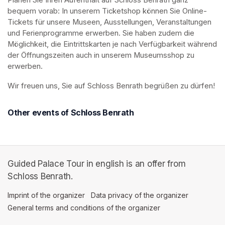
Planen Sie Ihren Aufenthalt auf Schloss Benrath ganz 
bequem vorab: In unserem Ticketshop können Sie Online-
Tickets für unsere Museen, Ausstellungen, Veranstaltungen 
und Ferienprogramme erwerben. Sie haben zudem die 
Möglichkeit, die Eintrittskarten je nach Verfügbarkeit während 
der Öffnungszeiten auch in unserem Museumsshop zu 
erwerben.
Wir freuen uns, Sie auf Schloss Benrath begrüßen zu dürfen! 
Other events of Schloss Benrath
Guided Palace Tour in english is an offer from
Schloss Benrath.
Imprint of the organizer
(opens in a new tab)
Data privacy of the organizer
(opens in 
General terms and conditions of the organizer
(opens in a new ta