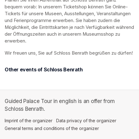
Planen Sie Ihren Aufenthalt auf Schloss Benrath ganz 
bequem vorab: In unserem Ticketshop können Sie Online-
Tickets für unsere Museen, Ausstellungen, Veranstaltungen 
und Ferienprogramme erwerben. Sie haben zudem die 
Möglichkeit, die Eintrittskarten je nach Verfügbarkeit während 
der Öffnungszeiten auch in unserem Museumsshop zu 
erwerben.
Wir freuen uns, Sie auf Schloss Benrath begrüßen zu dürfen! 
Other events of Schloss Benrath
Guided Palace Tour in english is an offer from
Schloss Benrath.
Imprint of the organizer
(opens in a new tab)
Data privacy of the organizer
(opens in 
General terms and conditions of the organizer
(opens in a new ta