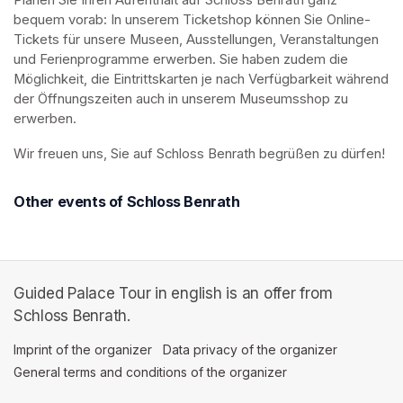
Planen Sie Ihren Aufenthalt auf Schloss Benrath ganz 
bequem vorab: In unserem Ticketshop können Sie Online-
Tickets für unsere Museen, Ausstellungen, Veranstaltungen 
und Ferienprogramme erwerben. Sie haben zudem die 
Möglichkeit, die Eintrittskarten je nach Verfügbarkeit während 
der Öffnungszeiten auch in unserem Museumsshop zu 
erwerben.
Wir freuen uns, Sie auf Schloss Benrath begrüßen zu dürfen! 
Other events of Schloss Benrath
Guided Palace Tour in english is an offer from
Schloss Benrath.
Imprint of the organizer
(opens in a new tab)
Data privacy of the organizer
(opens in 
General terms and conditions of the organizer
(opens in a new ta