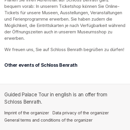
Planen Sie Ihren Aufenthalt auf Schloss Benrath ganz 
bequem vorab: In unserem Ticketshop können Sie Online-
Tickets für unsere Museen, Ausstellungen, Veranstaltungen 
und Ferienprogramme erwerben. Sie haben zudem die 
Möglichkeit, die Eintrittskarten je nach Verfügbarkeit während 
der Öffnungszeiten auch in unserem Museumsshop zu 
erwerben.
Wir freuen uns, Sie auf Schloss Benrath begrüßen zu dürfen! 
Other events of Schloss Benrath
Guided Palace Tour in english is an offer from
Schloss Benrath.
Imprint of the organizer
(opens in a new tab)
Data privacy of the organizer
(opens in 
General terms and conditions of the organizer
(opens in a new ta