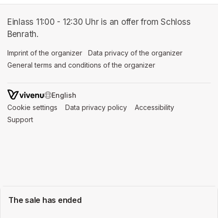
Einlass 11:00 - 12:30 Uhr is an offer from Schloss
Benrath.
Imprint of the organizer
(opens in a new tab)
Data privacy of the organizer
(opens in 
General terms and conditions of the organizer
(opens in a new ta
SWITCH LANGUAGE
Cookie settings
(opens in a new tab)
Data privacy policy
(opens in a new tab)
Accessibility
(opens in a n
Support
(opens in a new tab)
The sale has ended