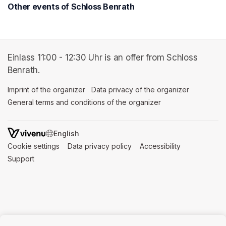
Other events of Schloss Benrath
Einlass 11:00 - 12:30 Uhr is an offer from Schloss
Benrath.
Imprint of the organizer
(opens in a new tab)
Data privacy of the organizer
(opens in 
General terms and conditions of the organizer
(opens in a new ta
SWITCH LANGUAGE
Cookie settings
(opens in a new tab)
Data privacy policy
(opens in a new tab)
Accessibility
(opens in a n
Support
(opens in a new tab)