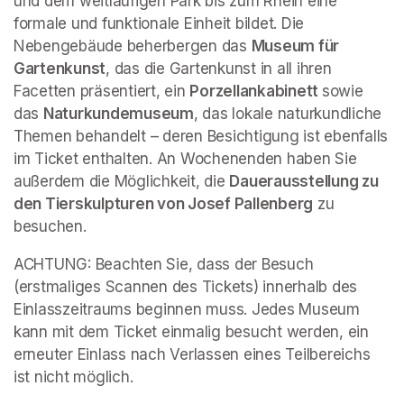
und dem weitläufigen Park bis zum Rhein eine 
formale und funktionale Einheit bildet. Die 
Nebengebäude beherbergen das 
Museum für 
Gartenkunst
, das die Gartenkunst in all ihren 
Facetten präsentiert, ein 
Porzellankabinett 
sowie 
das 
Naturkundemuseum
, das lokale naturkundliche 
Themen behandelt – deren Besichtigung ist ebenfalls 
im Ticket enthalten. An Wochenenden haben Sie 
außerdem die Möglichkeit, die 
Dauerausstellung zu 
den Tierskulpturen von Josef Pallenberg
 zu 
besuchen.
ACHTUNG: Beachten Sie, dass der Besuch 
(erstmaliges Scannen des Tickets) innerhalb des 
Einlasszeitraums beginnen muss. Jedes Museum 
kann mit dem Ticket einmalig besucht werden, ein 
erneuter Einlass nach Verlassen eines Teilbereichs 
ist nicht möglich.