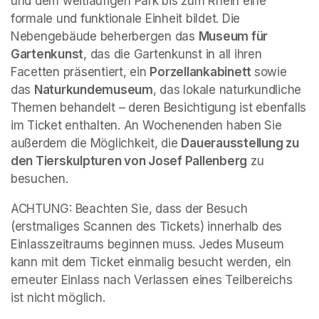
und dem weitläufigen Park bis zum Rhein eine 
formale und funktionale Einheit bildet. Die 
Nebengebäude beherbergen das 
Museum für 
Gartenkunst
, das die Gartenkunst in all ihren 
Facetten präsentiert, ein 
Porzellankabinett 
sowie 
das 
Naturkundemuseum
, das lokale naturkundliche 
Themen behandelt – deren Besichtigung ist ebenfalls 
im Ticket enthalten. An Wochenenden haben Sie 
außerdem die Möglichkeit, die 
Dauerausstellung zu 
den Tierskulpturen von Josef Pallenberg
 zu 
besuchen.
ACHTUNG: Beachten Sie, dass der Besuch 
(erstmaliges Scannen des Tickets) innerhalb des 
Einlasszeitraums beginnen muss. Jedes Museum 
kann mit dem Ticket einmalig besucht werden, ein 
erneuter Einlass nach Verlassen eines Teilbereichs 
ist nicht möglich.