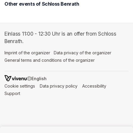
Other events of Schloss Benrath
Einlass 11:00 - 12:30 Uhr is an offer from Schloss
Benrath.
Imprint of the organizer
(opens in a new tab)
Data privacy of the organizer
(opens in 
General terms and conditions of the organizer
(opens in a new ta
SWITCH LANGUAGE
Cookie settings
(opens in a new tab)
Data privacy policy
(opens in a new tab)
Accessibility
(opens in a n
Support
(opens in a new tab)