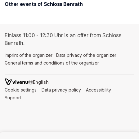
Other events of Schloss Benrath
Einlass 11:00 - 12:30 Uhr is an offer from Schloss
Benrath.
Imprint of the organizer
(opens in a new tab)
Data privacy of the organizer
(opens in 
General terms and conditions of the organizer
(opens in a new ta
SWITCH LANGUAGE
Cookie settings
(opens in a new tab)
Data privacy policy
(opens in a new tab)
Accessibility
(opens in a n
Support
(opens in a new tab)