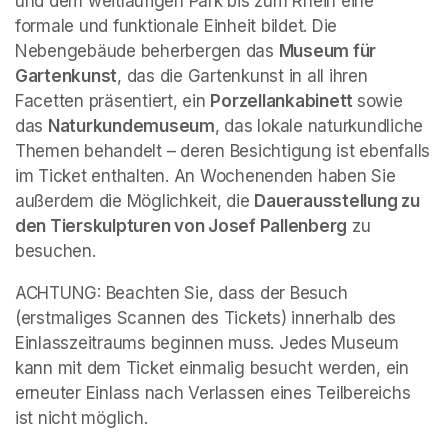
und dem weitläufigen Park bis zum Rhein eine 
formale und funktionale Einheit bildet. Die 
Nebengebäude beherbergen das 
Museum für 
Gartenkunst
, das die Gartenkunst in all ihren 
Facetten präsentiert, ein 
Porzellankabinett 
sowie 
das 
Naturkundemuseum
, das lokale naturkundliche 
Themen behandelt – deren Besichtigung ist ebenfalls 
im Ticket enthalten. An Wochenenden haben Sie 
außerdem die Möglichkeit, die 
Dauerausstellung zu 
den Tierskulpturen von Josef Pallenberg
 zu 
besuchen.
ACHTUNG: Beachten Sie, dass der Besuch 
(erstmaliges Scannen des Tickets) innerhalb des 
Einlasszeitraums beginnen muss. Jedes Museum 
kann mit dem Ticket einmalig besucht werden, ein 
erneuter Einlass nach Verlassen eines Teilbereichs 
ist nicht möglich.