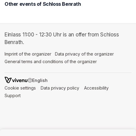
Other events of Schloss Benrath
Einlass 11:00 - 12:30 Uhr is an offer from Schloss
Benrath.
Imprint of the organizer
(opens in a new tab)
Data privacy of the organizer
(opens in 
General terms and conditions of the organizer
(opens in a new ta
SWITCH LANGUAGE
Cookie settings
(opens in a new tab)
Data privacy policy
(opens in a new tab)
Accessibility
(opens in a n
Support
(opens in a new tab)