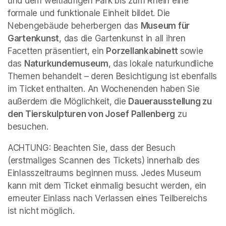
und dem weitläufigen Park bis zum Rhein eine 
formale und funktionale Einheit bildet. Die 
Nebengebäude beherbergen das 
Museum für 
Gartenkunst
, das die Gartenkunst in all ihren 
Facetten präsentiert, ein 
Porzellankabinett 
sowie 
das 
Naturkundemuseum
, das lokale naturkundliche 
Themen behandelt – deren Besichtigung ist ebenfalls 
im Ticket enthalten. An Wochenenden haben Sie 
außerdem die Möglichkeit, die 
Dauerausstellung zu 
den Tierskulpturen von Josef Pallenberg
 zu 
besuchen.
ACHTUNG: Beachten Sie, dass der Besuch 
(erstmaliges Scannen des Tickets) innerhalb des 
Einlasszeitraums beginnen muss. Jedes Museum 
kann mit dem Ticket einmalig besucht werden, ein 
erneuter Einlass nach Verlassen eines Teilbereichs 
ist nicht möglich.