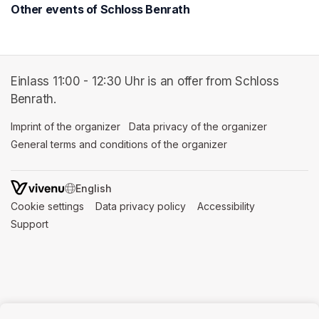
Other events of Schloss Benrath
Einlass 11:00 - 12:30 Uhr is an offer from Schloss
Benrath.
Imprint of the organizer
(opens in a new tab)
Data privacy of the organizer
(opens in 
General terms and conditions of the organizer
(opens in a new ta
SWITCH LANGUAGE
Cookie settings
(opens in a new tab)
Data privacy policy
(opens in a new tab)
Accessibility
(opens in a n
Support
(opens in a new tab)