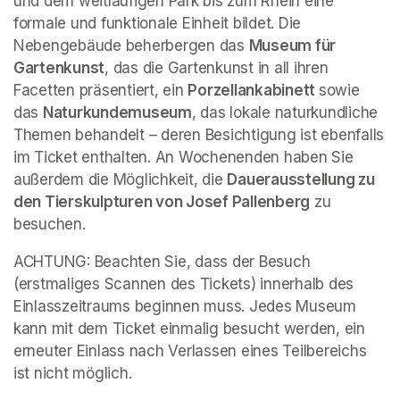
und dem weitläufigen Park bis zum Rhein eine 
formale und funktionale Einheit bildet. Die 
Nebengebäude beherbergen das 
Museum für 
Gartenkunst
, das die Gartenkunst in all ihren 
Facetten präsentiert, ein 
Porzellankabinett 
sowie 
das 
Naturkundemuseum
, das lokale naturkundliche 
Themen behandelt – deren Besichtigung ist ebenfalls 
im Ticket enthalten. An Wochenenden haben Sie 
außerdem die Möglichkeit, die 
Dauerausstellung zu 
den Tierskulpturen von Josef Pallenberg
 zu 
besuchen.
ACHTUNG: Beachten Sie, dass der Besuch 
(erstmaliges Scannen des Tickets) innerhalb des 
Einlasszeitraums beginnen muss. Jedes Museum 
kann mit dem Ticket einmalig besucht werden, ein 
erneuter Einlass nach Verlassen eines Teilbereichs 
ist nicht möglich.