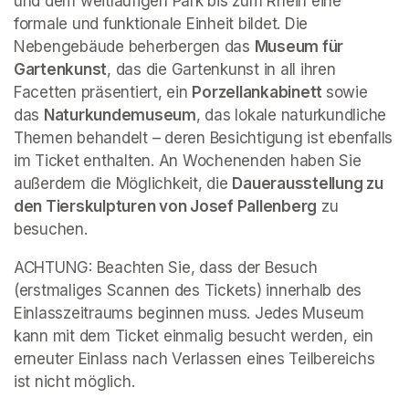
und dem weitläufigen Park bis zum Rhein eine 
formale und funktionale Einheit bildet. Die 
Nebengebäude beherbergen das 
Museum für 
Gartenkunst
, das die Gartenkunst in all ihren 
Facetten präsentiert, ein 
Porzellankabinett 
sowie 
das 
Naturkundemuseum
, das lokale naturkundliche 
Themen behandelt – deren Besichtigung ist ebenfalls 
im Ticket enthalten. An Wochenenden haben Sie 
außerdem die Möglichkeit, die 
Dauerausstellung zu 
den Tierskulpturen von Josef Pallenberg
 zu 
besuchen.
ACHTUNG: Beachten Sie, dass der Besuch 
(erstmaliges Scannen des Tickets) innerhalb des 
Einlasszeitraums beginnen muss. Jedes Museum 
kann mit dem Ticket einmalig besucht werden, ein 
erneuter Einlass nach Verlassen eines Teilbereichs 
ist nicht möglich.