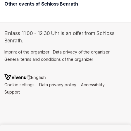
Other events of Schloss Benrath
Einlass 11:00 - 12:30 Uhr is an offer from Schloss
Benrath.
Imprint of the organizer
(opens in a new tab)
Data privacy of the organizer
(opens in 
General terms and conditions of the organizer
(opens in a new ta
SWITCH LANGUAGE
Cookie settings
(opens in a new tab)
Data privacy policy
(opens in a new tab)
Accessibility
(opens in a n
Support
(opens in a new tab)