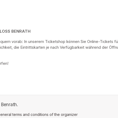
HLOSS BENRATH
bequem vorab: In unserem Ticketshop können Sie Online-Tickets fü
keit, die Eintrittskarten je nach Verfügbarkeit während der Öf
rfen! 
 Benrath.
ens in a new tab)
eneral terms and conditions of the organizer
(opens in a new tab)