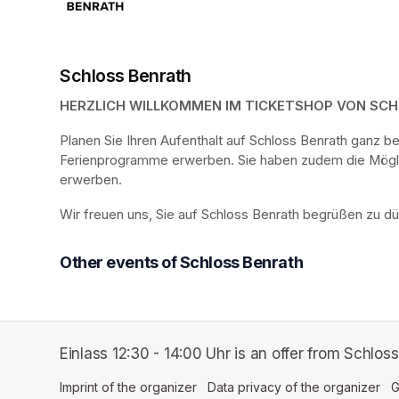
Schloss Benrath
HERZLICH WILLKOMMEN IM TICKETSHOP VON SC
Planen Sie Ihren Aufenthalt auf Schloss Benrath ganz 
Ferienprogramme erwerben. Sie haben zudem die Möglich
erwerben.
Wir freuen uns, Sie auf Schloss Benrath begrüßen zu dü
Other events of Schloss Benrath
Einlass 12:30 - 14:00 Uhr is an offer from Schloss
Imprint of the organizer
(opens in a new tab)
Data privacy of the organizer
(op
G