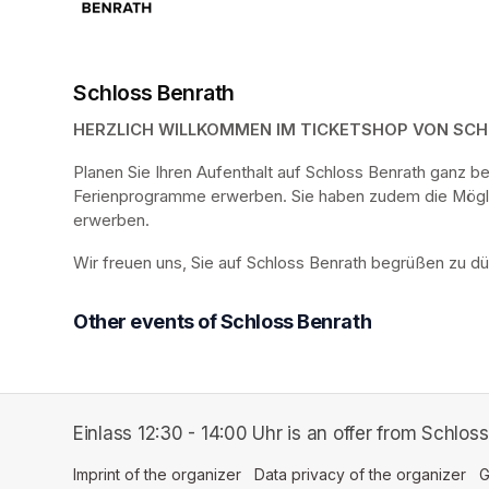
Schloss Benrath
HERZLICH WILLKOMMEN IM TICKETSHOP VON SC
Planen Sie Ihren Aufenthalt auf Schloss Benrath ganz 
Ferienprogramme erwerben. Sie haben zudem die Möglich
erwerben.
Wir freuen uns, Sie auf Schloss Benrath begrüßen zu dü
Other events of Schloss Benrath
Einlass 12:30 - 14:00 Uhr is an offer from Schloss
Imprint of the organizer
(opens in a new tab)
Data privacy of the organizer
(op
G