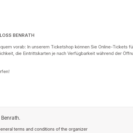
HLOSS BENRATH
bequem vorab: In unserem Ticketshop können Sie Online-Tickets fü
keit, die Eintrittskarten je nach Verfügbarkeit während der Öf
rfen! 
 Benrath.
ens in a new tab)
eneral terms and conditions of the organizer
(opens in a new tab)