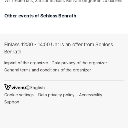
Wir freuen uns, Sie auf Schloss Benrath begrüßen zu dürfen! 
Other events of Schloss Benrath
Einlass 12:30 - 14:00 Uhr is an offer from Schloss
Benrath.
Imprint of the organizer
(opens in a new tab)
Data privacy of the organizer
(opens in 
General terms and conditions of the organizer
(opens in a new ta
SWITCH LANGUAGE
Cookie settings
(opens in a new tab)
Data privacy policy
(opens in a new tab)
Accessibility
(opens in a n
Support
(opens in a new tab)