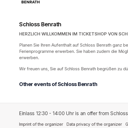
Schloss Benrath
HERZLICH WILLKOMMEN IM TICKETSHOP VON SC
Planen Sie Ihren Aufenthalt auf Schloss Benrath ganz 
Ferienprogramme erwerben. Sie haben zudem die Möglich
erwerben.
Wir freuen uns, Sie auf Schloss Benrath begrüßen zu dü
Other events of Schloss Benrath
Einlass 12:30 - 14:00 Uhr is an offer from Schloss
Imprint of the organizer
(opens in a new tab)
Data privacy of the organizer
(op
G