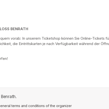
HLOSS BENRATH
bequem vorab: In unserem Ticketshop können Sie Online-Tickets fü
keit, die Eintrittskarten je nach Verfügbarkeit während der Öf
rfen! 
 Benrath.
ens in a new tab)
eneral terms and conditions of the organizer
(opens in a new tab)