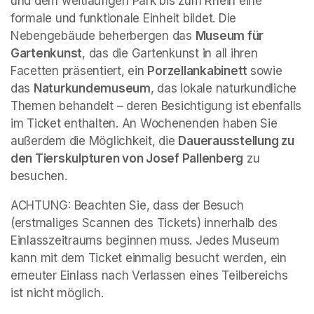
und dem weitläufigen Park bis zum Rhein eine 
formale und funktionale Einheit bildet. Die 
Nebengebäude beherbergen das 
Museum für 
Gartenkunst
, das die Gartenkunst in all ihren 
Facetten präsentiert, ein 
Porzellankabinett 
sowie 
das 
Naturkundemuseum
, das lokale naturkundliche 
Themen behandelt – deren Besichtigung ist ebenfalls 
im Ticket enthalten. An Wochenenden haben Sie 
außerdem die Möglichkeit, die 
Dauerausstellung zu 
den Tierskulpturen von Josef Pallenberg
 zu 
besuchen.
ACHTUNG: Beachten Sie, dass der Besuch 
(erstmaliges Scannen des Tickets) innerhalb des 
Einlasszeitraums beginnen muss. Jedes Museum 
kann mit dem Ticket einmalig besucht werden, ein 
erneuter Einlass nach Verlassen eines Teilbereichs 
ist nicht möglich.