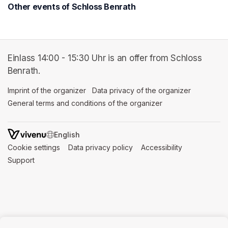
Other events of Schloss Benrath
Einlass 14:00 - 15:30 Uhr is an offer from Schloss
Benrath.
Imprint of the organizer
(opens in a new tab)
Data privacy of the organizer
(opens in 
General terms and conditions of the organizer
(opens in a new ta
SWITCH LANGUAGE
Cookie settings
(opens in a new tab)
Data privacy policy
(opens in a new tab)
Accessibility
(opens in a n
Support
(opens in a new tab)