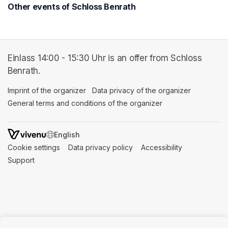
Other events of Schloss Benrath
Einlass 14:00 - 15:30 Uhr is an offer from Schloss
Benrath.
Imprint of the organizer
(opens in a new tab)
Data privacy of the organizer
(opens in 
General terms and conditions of the organizer
(opens in a new ta
SWITCH LANGUAGE
Cookie settings
(opens in a new tab)
Data privacy policy
(opens in a new tab)
Accessibility
(opens in a n
Support
(opens in a new tab)