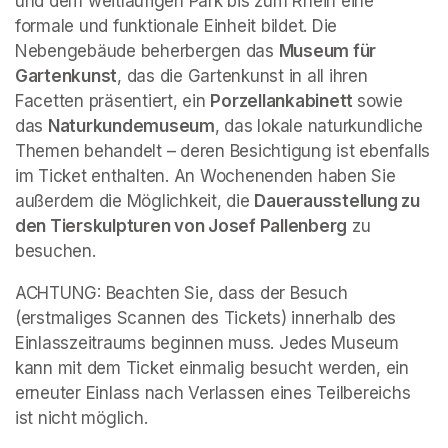
und dem weitläufigen Park bis zum Rhein eine 
formale und funktionale Einheit bildet. Die 
Nebengebäude beherbergen das 
Museum für 
Gartenkunst
, das die Gartenkunst in all ihren 
Facetten präsentiert, ein 
Porzellankabinett 
sowie 
das 
Naturkundemuseum
, das lokale naturkundliche 
Themen behandelt – deren Besichtigung ist ebenfalls 
im Ticket enthalten. An Wochenenden haben Sie 
außerdem die Möglichkeit, die 
Dauerausstellung zu 
den Tierskulpturen von Josef Pallenberg
 zu 
besuchen.
ACHTUNG: Beachten Sie, dass der Besuch 
(erstmaliges Scannen des Tickets) innerhalb des 
Einlasszeitraums beginnen muss. Jedes Museum 
kann mit dem Ticket einmalig besucht werden, ein 
erneuter Einlass nach Verlassen eines Teilbereichs 
ist nicht möglich.