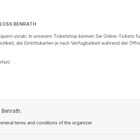
HLOSS BENRATH
bequem vorab: In unserem Ticketshop können Sie Online-Tickets fü
keit, die Eintrittskarten je nach Verfügbarkeit während der Öf
rfen! 
s Benrath.
ens in a new tab)
eneral terms and conditions of the organizer
(opens in a new tab)