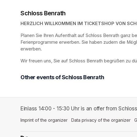
Schloss Benrath
HERZLICH WILLKOMMEN IM TICKETSHOP VON SC
Planen Sie Ihren Aufenthalt auf Schloss Benrath ganz 
Ferienprogramme erwerben. Sie haben zudem die Möglich
erwerben.
Wir freuen uns, Sie auf Schloss Benrath begrüßen zu dü
Other events of Schloss Benrath
Einlass 14:00 - 15:30 Uhr is an offer from Schlos
Imprint of the organizer
(opens in a new tab)
Data privacy of the organizer
(op
G