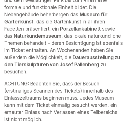
und dem weitläufigen Park bis zum Rhein eine 
formale und funktionale Einheit bildet. Die 
Nebengebäude beherbergen das 
Museum für 
Gartenkunst
, das die Gartenkunst in all ihren 
Facetten präsentiert, ein 
Porzellankabinett 
sowie 
das 
Naturkundemuseum
, das lokale naturkundliche 
Themen behandelt – deren Besichtigung ist ebenfalls 
im Ticket enthalten. An Wochenenden haben Sie 
außerdem die Möglichkeit, die 
Dauerausstellung zu 
den Tierskulpturen von Josef Pallenberg
 zu 
besuchen.
ACHTUNG: Beachten Sie, dass der Besuch 
(erstmaliges Scannen des Tickets) innerhalb des 
Einlasszeitraums beginnen muss. Jedes Museum 
kann mit dem Ticket einmalig besucht werden, ein 
erneuter Einlass nach Verlassen eines Teilbereichs 
ist nicht möglich.