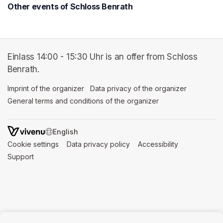
Other events of Schloss Benrath
Einlass 14:00 - 15:30 Uhr is an offer from Schloss
Benrath.
Imprint of the organizer
(opens in a new tab)
Data privacy of the organizer
(opens in 
General terms and conditions of the organizer
(opens in a new ta
SWITCH LANGUAGE
Cookie settings
(opens in a new tab)
Data privacy policy
(opens in a new tab)
Accessibility
(opens in a n
Support
(opens in a new tab)