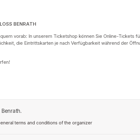
HLOSS BENRATH
bequem vorab: In unserem Ticketshop können Sie Online-Tickets fü
keit, die Eintrittskarten je nach Verfügbarkeit während der Öf
rfen! 
s Benrath.
ens in a new tab)
eneral terms and conditions of the organizer
(opens in a new tab)