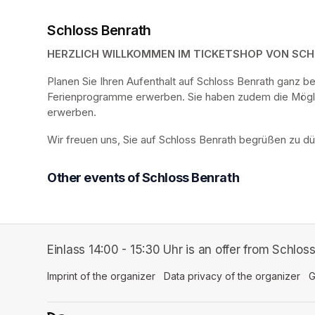
Schloss Benrath
HERZLICH WILLKOMMEN IM TICKETSHOP VON SC
Planen Sie Ihren Aufenthalt auf Schloss Benrath ganz 
Ferienprogramme erwerben. Sie haben zudem die Möglich
erwerben.
Wir freuen uns, Sie auf Schloss Benrath begrüßen zu dü
Other events of Schloss Benrath
Einlass 14:00 - 15:30 Uhr is an offer from Schlos
Imprint of the organizer
(opens in a new tab)
Data privacy of the organizer
(op
G