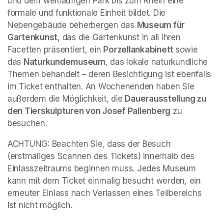
und dem weitläufigen Park bis zum Rhein eine 
formale und funktionale Einheit bildet. Die 
Nebengebäude beherbergen das 
Museum für 
Gartenkunst
, das die Gartenkunst in all ihren 
Facetten präsentiert, ein 
Porzellankabinett 
sowie 
das 
Naturkundemuseum
, das lokale naturkundliche 
Themen behandelt – deren Besichtigung ist ebenfalls 
im Ticket enthalten. An Wochenenden haben Sie 
außerdem die Möglichkeit, die 
Dauerausstellung zu 
den Tierskulpturen von Josef Pallenberg
 zu 
besuchen.
ACHTUNG: Beachten Sie, dass der Besuch 
(erstmaliges Scannen des Tickets) innerhalb des 
Einlasszeitraums beginnen muss. Jedes Museum 
kann mit dem Ticket einmalig besucht werden, ein 
erneuter Einlass nach Verlassen eines Teilbereichs 
ist nicht möglich.