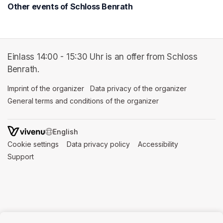
Other events of Schloss Benrath
Einlass 14:00 - 15:30 Uhr is an offer from Schloss
Benrath.
Imprint of the organizer
(opens in a new tab)
Data privacy of the organizer
(opens in 
General terms and conditions of the organizer
(opens in a new ta
SWITCH LANGUAGE
Cookie settings
(opens in a new tab)
Data privacy policy
(opens in a new tab)
Accessibility
(opens in a n
Support
(opens in a new tab)