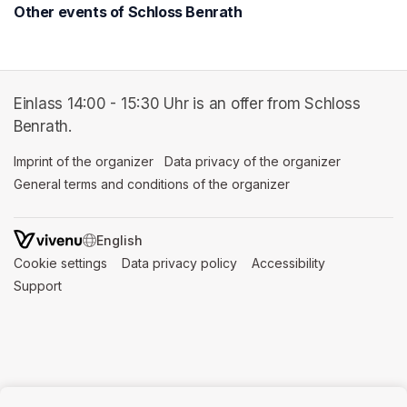
Other events of Schloss Benrath
Einlass 14:00 - 15:30 Uhr is an offer from Schloss
Benrath.
Imprint of the organizer
(opens in a new tab)
Data privacy of the organizer
(opens in 
General terms and conditions of the organizer
(opens in a new ta
SWITCH LANGUAGE
Cookie settings
(opens in a new tab)
Data privacy policy
(opens in a new tab)
Accessibility
(opens in a n
Support
(opens in a new tab)