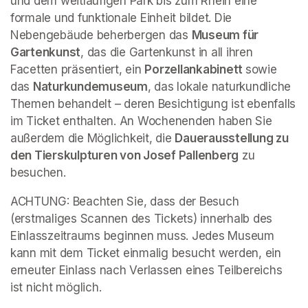
und dem weitläufigen Park bis zum Rhein eine 
formale und funktionale Einheit bildet. Die 
Nebengebäude beherbergen das 
Museum für 
Gartenkunst
, das die Gartenkunst in all ihren 
Facetten präsentiert, ein 
Porzellankabinett 
sowie 
das 
Naturkundemuseum
, das lokale naturkundliche 
Themen behandelt – deren Besichtigung ist ebenfalls 
im Ticket enthalten. An Wochenenden haben Sie 
außerdem die Möglichkeit, die 
Dauerausstellung zu 
den Tierskulpturen von Josef Pallenberg
 zu 
besuchen.
ACHTUNG: Beachten Sie, dass der Besuch 
(erstmaliges Scannen des Tickets) innerhalb des 
Einlasszeitraums beginnen muss. Jedes Museum 
kann mit dem Ticket einmalig besucht werden, ein 
erneuter Einlass nach Verlassen eines Teilbereichs 
ist nicht möglich.