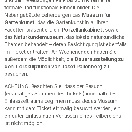
und dem weitläufigen Park bis zum Rhein eine 
formale und funktionale Einheit bildet. Die 
Nebengebäude beherbergen das 
Museum für 
Gartenkunst
, das die Gartenkunst in all ihren 
Facetten präsentiert, ein 
Porzellankabinett 
sowie 
das 
Naturkundemuseum
, das lokale naturkundliche 
Themen behandelt – deren Besichtigung ist ebenfalls 
im Ticket enthalten. An Wochenenden haben Sie 
außerdem die Möglichkeit, die 
Dauerausstellung zu 
den Tierskulpturen von Josef Pallenberg
 zu 
besuchen.
ACHTUNG: Beachten Sie, dass der Besuch 
(erstmaliges Scannen des Tickets) innerhalb des 
Einlasszeitraums beginnen muss. Jedes Museum 
kann mit dem Ticket einmalig besucht werden, ein 
erneuter Einlass nach Verlassen eines Teilbereichs 
ist nicht möglich.