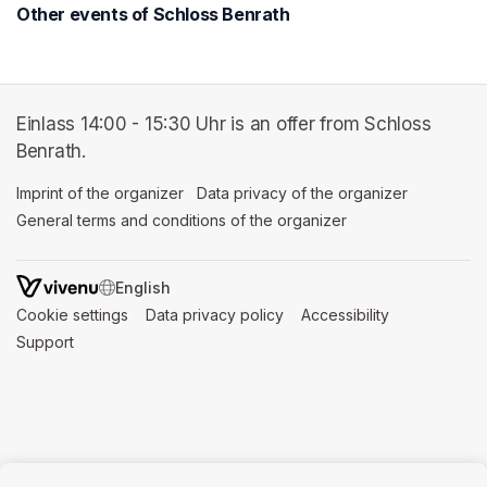
Other events of Schloss Benrath
Einlass 14:00 - 15:30 Uhr is an offer from Schloss
Benrath.
Imprint of the organizer
(opens in a new tab)
Data privacy of the organizer
(opens in 
General terms and conditions of the organizer
(opens in a new ta
SWITCH LANGUAGE
Cookie settings
(opens in a new tab)
Data privacy policy
(opens in a new tab)
Accessibility
(opens in a n
Support
(opens in a new tab)