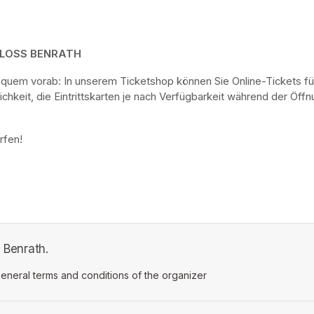
HLOSS BENRATH
bequem vorab: In unserem Ticketshop können Sie Online-Tickets fü
keit, die Eintrittskarten je nach Verfügbarkeit während der Öf
rfen! 
s Benrath.
ens in a new tab)
eneral terms and conditions of the organizer
(opens in a new tab)