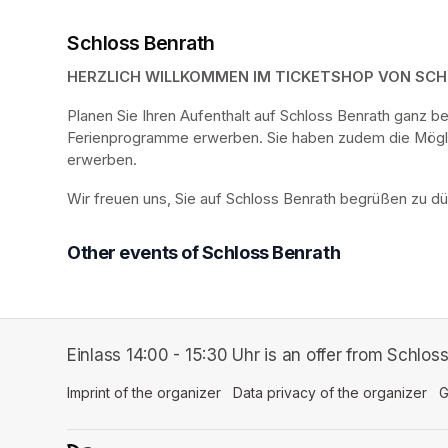
Schloss Benrath
HERZLICH WILLKOMMEN IM TICKETSHOP VON SC
Planen Sie Ihren Aufenthalt auf Schloss Benrath ganz 
Ferienprogramme erwerben. Sie haben zudem die Möglich
erwerben.
Wir freuen uns, Sie auf Schloss Benrath begrüßen zu dü
Other events of Schloss Benrath
Einlass 14:00 - 15:30 Uhr is an offer from Schlos
Imprint of the organizer
(opens in a new tab)
Data privacy of the organizer
(op
G