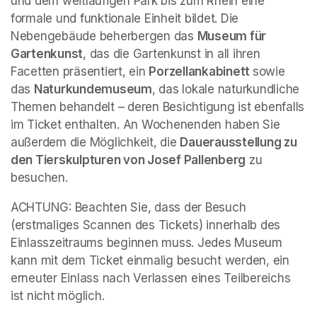
und dem weitläufigen Park bis zum Rhein eine 
formale und funktionale Einheit bildet. Die 
Nebengebäude beherbergen das 
Museum für 
Gartenkunst
, das die Gartenkunst in all ihren 
Facetten präsentiert, ein 
Porzellankabinett 
sowie 
das 
Naturkundemuseum
, das lokale naturkundliche 
Themen behandelt – deren Besichtigung ist ebenfalls 
im Ticket enthalten. An Wochenenden haben Sie 
außerdem die Möglichkeit, die 
Dauerausstellung zu 
den Tierskulpturen von Josef Pallenberg
 zu 
besuchen.
ACHTUNG: Beachten Sie, dass der Besuch 
(erstmaliges Scannen des Tickets) innerhalb des 
Einlasszeitraums beginnen muss. Jedes Museum 
kann mit dem Ticket einmalig besucht werden, ein 
erneuter Einlass nach Verlassen eines Teilbereichs 
ist nicht möglich.