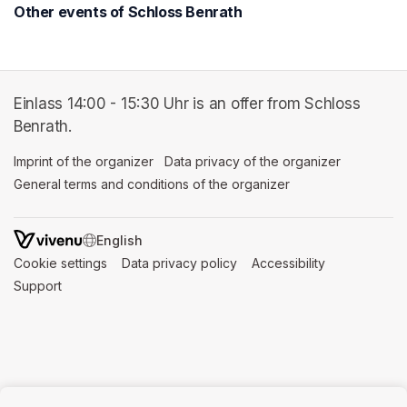
Other events of Schloss Benrath
Einlass 14:00 - 15:30 Uhr is an offer from Schloss
Benrath.
Imprint of the organizer
(opens in a new tab)
Data privacy of the organizer
(opens in 
General terms and conditions of the organizer
(opens in a new ta
SWITCH LANGUAGE
Cookie settings
(opens in a new tab)
Data privacy policy
(opens in a new tab)
Accessibility
(opens in a n
Support
(opens in a new tab)