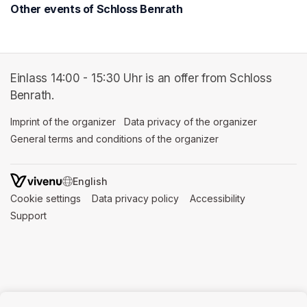
Other events of Schloss Benrath
Einlass 14:00 - 15:30 Uhr is an offer from Schloss
Benrath.
Imprint of the organizer
(opens in a new tab)
Data privacy of the organizer
(opens in 
General terms and conditions of the organizer
(opens in a new ta
SWITCH LANGUAGE
Cookie settings
(opens in a new tab)
Data privacy policy
(opens in a new tab)
Accessibility
(opens in a n
Support
(opens in a new tab)