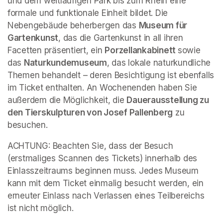
und dem weitläufigen Park bis zum Rhein eine 
formale und funktionale Einheit bildet. Die 
Nebengebäude beherbergen das 
Museum für 
Gartenkunst
, das die Gartenkunst in all ihren 
Facetten präsentiert, ein 
Porzellankabinett 
sowie 
das 
Naturkundemuseum
, das lokale naturkundliche 
Themen behandelt – deren Besichtigung ist ebenfalls 
im Ticket enthalten. An Wochenenden haben Sie 
außerdem die Möglichkeit, die 
Dauerausstellung zu 
den Tierskulpturen von Josef Pallenberg
 zu 
besuchen.
ACHTUNG: Beachten Sie, dass der Besuch 
(erstmaliges Scannen des Tickets) innerhalb des 
Einlasszeitraums beginnen muss. Jedes Museum 
kann mit dem Ticket einmalig besucht werden, ein 
erneuter Einlass nach Verlassen eines Teilbereichs 
ist nicht möglich.