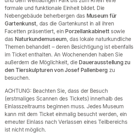
und dem weitläufigen Park bis zum Rhein eine 
formale und funktionale Einheit bildet. Die 
Nebengebäude beherbergen das 
Museum für 
Gartenkunst
, das die Gartenkunst in all ihren 
Facetten präsentiert, ein 
Porzellankabinett 
sowie 
das 
Naturkundemuseum
, das lokale naturkundliche 
Themen behandelt – deren Besichtigung ist ebenfalls 
im Ticket enthalten. An Wochenenden haben Sie 
außerdem die Möglichkeit, die 
Dauerausstellung zu 
den Tierskulpturen von Josef Pallenberg
 zu 
besuchen.
ACHTUNG: Beachten Sie, dass der Besuch 
(erstmaliges Scannen des Tickets) innerhalb des 
Einlasszeitraums beginnen muss. Jedes Museum 
kann mit dem Ticket einmalig besucht werden, ein 
erneuter Einlass nach Verlassen eines Teilbereichs 
ist nicht möglich.