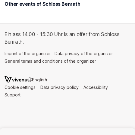
Other events of Schloss Benrath
Einlass 14:00 - 15:30 Uhr is an offer from Schloss
Benrath.
Imprint of the organizer
(opens in a new tab)
Data privacy of the organizer
(opens in 
General terms and conditions of the organizer
(opens in a new ta
SWITCH LANGUAGE
Cookie settings
(opens in a new tab)
Data privacy policy
(opens in a new tab)
Accessibility
(opens in a n
Support
(opens in a new tab)