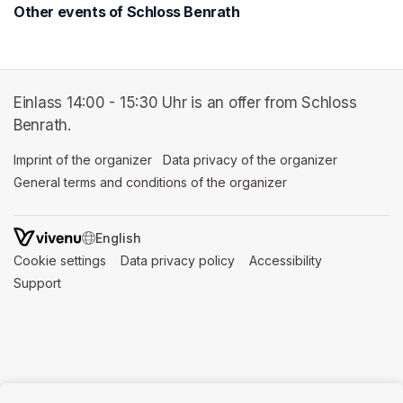
Other events of Schloss Benrath
Einlass 14:00 - 15:30 Uhr is an offer from Schloss
Benrath.
Imprint of the organizer
(opens in a new tab)
Data privacy of the organizer
(opens in 
General terms and conditions of the organizer
(opens in a new ta
SWITCH LANGUAGE
Cookie settings
(opens in a new tab)
Data privacy policy
(opens in a new tab)
Accessibility
(opens in a n
Support
(opens in a new tab)