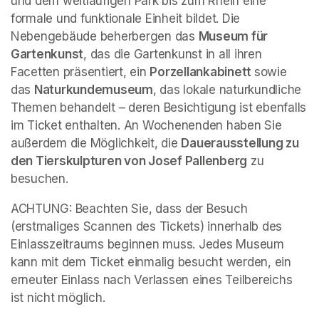
und dem weitläufigen Park bis zum Rhein eine 
formale und funktionale Einheit bildet. Die 
Nebengebäude beherbergen das 
Museum für 
Gartenkunst
, das die Gartenkunst in all ihren 
Facetten präsentiert, ein 
Porzellankabinett 
sowie 
das 
Naturkundemuseum
, das lokale naturkundliche 
Themen behandelt – deren Besichtigung ist ebenfalls 
im Ticket enthalten. An Wochenenden haben Sie 
außerdem die Möglichkeit, die 
Dauerausstellung zu 
den Tierskulpturen von Josef Pallenberg
 zu 
besuchen.
ACHTUNG: Beachten Sie, dass der Besuch 
(erstmaliges Scannen des Tickets) innerhalb des 
Einlasszeitraums beginnen muss. Jedes Museum 
kann mit dem Ticket einmalig besucht werden, ein 
erneuter Einlass nach Verlassen eines Teilbereichs 
ist nicht möglich.