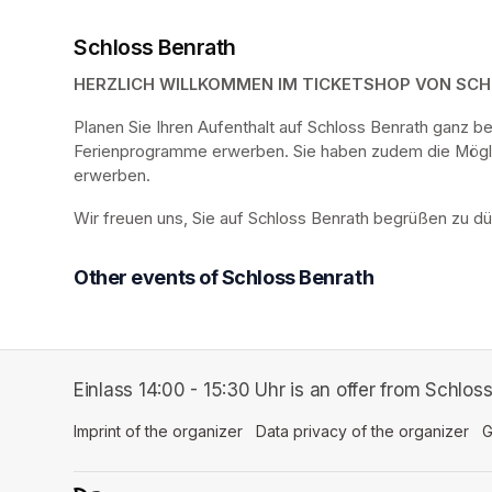
Schloss Benrath
HERZLICH WILLKOMMEN IM TICKETSHOP VON SC
Planen Sie Ihren Aufenthalt auf Schloss Benrath ganz 
Ferienprogramme erwerben. Sie haben zudem die Möglich
erwerben.
Wir freuen uns, Sie auf Schloss Benrath begrüßen zu dü
Other events of Schloss Benrath
Einlass 14:00 - 15:30 Uhr is an offer from Schlos
Imprint of the organizer
(opens in a new tab)
Data privacy of the organizer
(op
G