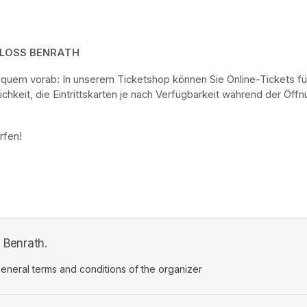
HLOSS BENRATH
bequem vorab: In unserem Ticketshop können Sie Online-Tickets fü
keit, die Eintrittskarten je nach Verfügbarkeit während der Öf
rfen! 
s Benrath.
ens in a new tab)
eneral terms and conditions of the organizer
(opens in a new tab)