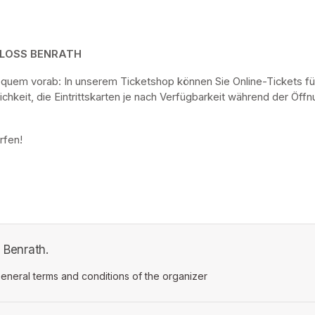
HLOSS BENRATH
bequem vorab: In unserem Ticketshop können Sie Online-Tickets fü
keit, die Eintrittskarten je nach Verfügbarkeit während der Öf
rfen! 
s Benrath.
ens in a new tab)
eneral terms and conditions of the organizer
(opens in a new tab)