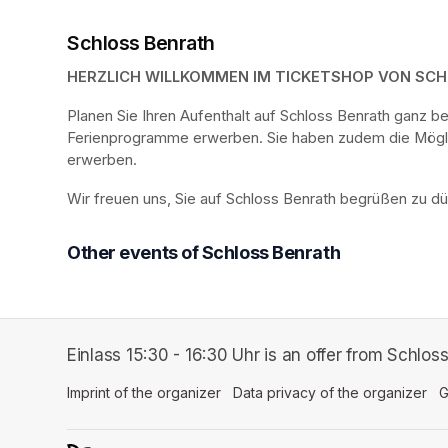
Schloss Benrath
HERZLICH WILLKOMMEN IM TICKETSHOP VON SC
Planen Sie Ihren Aufenthalt auf Schloss Benrath ganz 
Ferienprogramme erwerben. Sie haben zudem die Möglich
erwerben.
Wir freuen uns, Sie auf Schloss Benrath begrüßen zu dü
Other events of Schloss Benrath
Einlass 15:30 - 16:30 Uhr is an offer from Schlos
Imprint of the organizer
(opens in a new tab)
Data privacy of the organizer
(op
G