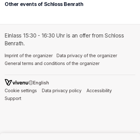
Other events of Schloss Benrath
Einlass 15:30 - 16:30 Uhr is an offer from Schloss
Benrath.
Imprint of the organizer
(opens in a new tab)
Data privacy of the organizer
(opens in 
General terms and conditions of the organizer
(opens in a new ta
SWITCH LANGUAGE
Cookie settings
(opens in a new tab)
Data privacy policy
(opens in a new tab)
Accessibility
(opens in a n
Support
(opens in a new tab)