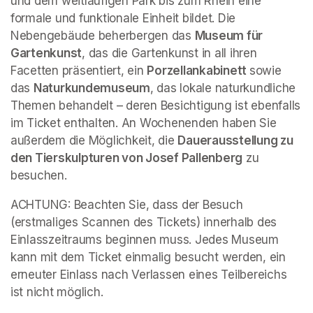
und dem weitläufigen Park bis zum Rhein eine 
formale und funktionale Einheit bildet. Die 
Nebengebäude beherbergen das 
Museum für 
Gartenkunst
, das die Gartenkunst in all ihren 
Facetten präsentiert, ein 
Porzellankabinett 
sowie 
das 
Naturkundemuseum
, das lokale naturkundliche 
Themen behandelt – deren Besichtigung ist ebenfalls 
im Ticket enthalten. An Wochenenden haben Sie 
außerdem die Möglichkeit, die 
Dauerausstellung zu 
den Tierskulpturen von Josef Pallenberg
 zu 
besuchen.
ACHTUNG: Beachten Sie, dass der Besuch 
(erstmaliges Scannen des Tickets) innerhalb des 
Einlasszeitraums beginnen muss. Jedes Museum 
kann mit dem Ticket einmalig besucht werden, ein 
erneuter Einlass nach Verlassen eines Teilbereichs 
ist nicht möglich.