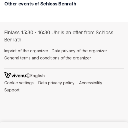
Other events of Schloss Benrath
Einlass 15:30 - 16:30 Uhr is an offer from Schloss
Benrath.
Imprint of the organizer
(opens in a new tab)
Data privacy of the organizer
(opens in 
General terms and conditions of the organizer
(opens in a new ta
SWITCH LANGUAGE
Cookie settings
(opens in a new tab)
Data privacy policy
(opens in a new tab)
Accessibility
(opens in a n
Support
(opens in a new tab)