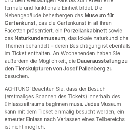
und dem weitläufigen Park bis zum Rhein eine 
formale und funktionale Einheit bildet. Die 
Nebengebäude beherbergen das 
Museum für 
Gartenkunst
, das die Gartenkunst in all ihren 
Facetten präsentiert, ein 
Porzellankabinett 
sowie 
das 
Naturkundemuseum
, das lokale naturkundliche 
Themen behandelt – deren Besichtigung ist ebenfalls 
im Ticket enthalten. An Wochenenden haben Sie 
außerdem die Möglichkeit, die 
Dauerausstellung zu 
den Tierskulpturen von Josef Pallenberg
 zu 
besuchen.
ACHTUNG: Beachten Sie, dass der Besuch 
(erstmaliges Scannen des Tickets) innerhalb des 
Einlasszeitraums beginnen muss. Jedes Museum 
kann mit dem Ticket einmalig besucht werden, ein 
erneuter Einlass nach Verlassen eines Teilbereichs 
ist nicht möglich.