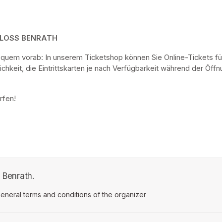
HLOSS BENRATH
bequem vorab: In unserem Ticketshop können Sie Online-Tickets fü
keit, die Eintrittskarten je nach Verfügbarkeit während der Öf
rfen! 
s Benrath.
ens in a new tab)
eneral terms and conditions of the organizer
(opens in a new tab)