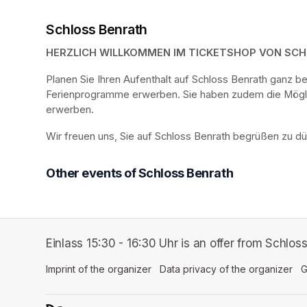
Schloss Benrath
HERZLICH WILLKOMMEN IM TICKETSHOP VON SC
Planen Sie Ihren Aufenthalt auf Schloss Benrath ganz 
Ferienprogramme erwerben. Sie haben zudem die Möglich
erwerben.
Wir freuen uns, Sie auf Schloss Benrath begrüßen zu dü
Other events of Schloss Benrath
Einlass 15:30 - 16:30 Uhr is an offer from Schlos
Imprint of the organizer
(opens in a new tab)
Data privacy of the organizer
(op
G