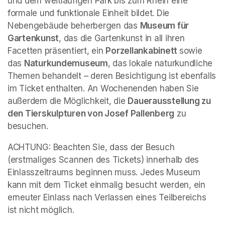
und dem weitläufigen Park bis zum Rhein eine 
formale und funktionale Einheit bildet. Die 
Nebengebäude beherbergen das 
Museum für 
Gartenkunst
, das die Gartenkunst in all ihren 
Facetten präsentiert, ein 
Porzellankabinett 
sowie 
das 
Naturkundemuseum
, das lokale naturkundliche 
Themen behandelt – deren Besichtigung ist ebenfalls 
im Ticket enthalten. An Wochenenden haben Sie 
außerdem die Möglichkeit, die 
Dauerausstellung zu 
den Tierskulpturen von Josef Pallenberg
 zu 
besuchen.
ACHTUNG: Beachten Sie, dass der Besuch 
(erstmaliges Scannen des Tickets) innerhalb des 
Einlasszeitraums beginnen muss. Jedes Museum 
kann mit dem Ticket einmalig besucht werden, ein 
erneuter Einlass nach Verlassen eines Teilbereichs 
ist nicht möglich.