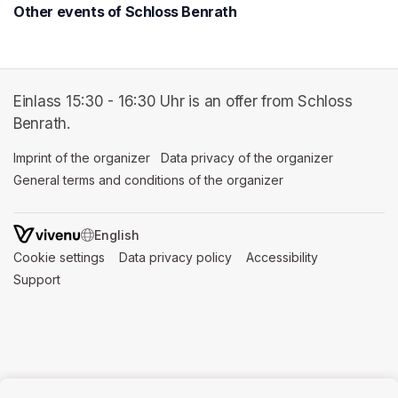
Other events of Schloss Benrath
Einlass 15:30 - 16:30 Uhr is an offer from Schloss
Benrath.
Imprint of the organizer
(opens in a new tab)
Data privacy of the organizer
(opens in 
General terms and conditions of the organizer
(opens in a new ta
SWITCH LANGUAGE
Cookie settings
(opens in a new tab)
Data privacy policy
(opens in a new tab)
Accessibility
(opens in a n
Support
(opens in a new tab)