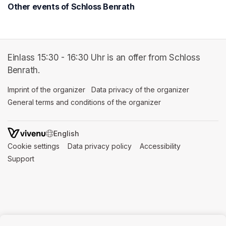
Other events of Schloss Benrath
Einlass 15:30 - 16:30 Uhr is an offer from Schloss
Benrath.
Imprint of the organizer
(opens in a new tab)
Data privacy of the organizer
(opens in 
General terms and conditions of the organizer
(opens in a new ta
SWITCH LANGUAGE
Cookie settings
(opens in a new tab)
Data privacy policy
(opens in a new tab)
Accessibility
(opens in a n
Support
(opens in a new tab)