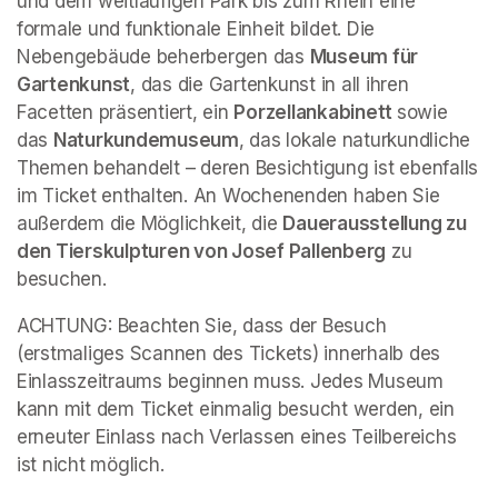
und dem weitläufigen Park bis zum Rhein eine 
formale und funktionale Einheit bildet. Die 
Nebengebäude beherbergen das 
Museum für 
Gartenkunst
, das die Gartenkunst in all ihren 
Facetten präsentiert, ein 
Porzellankabinett 
sowie 
das 
Naturkundemuseum
, das lokale naturkundliche 
Themen behandelt – deren Besichtigung ist ebenfalls 
im Ticket enthalten. An Wochenenden haben Sie 
außerdem die Möglichkeit, die 
Dauerausstellung zu 
den Tierskulpturen von Josef Pallenberg
 zu 
besuchen.
ACHTUNG: Beachten Sie, dass der Besuch 
(erstmaliges Scannen des Tickets) innerhalb des 
Einlasszeitraums beginnen muss. Jedes Museum 
kann mit dem Ticket einmalig besucht werden, ein 
erneuter Einlass nach Verlassen eines Teilbereichs 
ist nicht möglich.