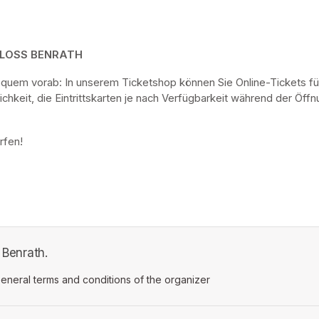
HLOSS BENRATH
bequem vorab: In unserem Ticketshop können Sie Online-Tickets fü
keit, die Eintrittskarten je nach Verfügbarkeit während der Öf
rfen! 
 Benrath.
ens in a new tab)
eneral terms and conditions of the organizer
(opens in a new tab)