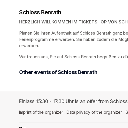
Schloss Benrath
HERZLICH WILLKOMMEN IM TICKETSHOP VON SC
Planen Sie Ihren Aufenthalt auf Schloss Benrath ganz 
Ferienprogramme erwerben. Sie haben zudem die Möglich
erwerben.
Wir freuen uns, Sie auf Schloss Benrath begrüßen zu dü
Other events of Schloss Benrath
Einlass 15:30 - 17:30 Uhr is an offer from Schloss
Imprint of the organizer
(opens in a new tab)
Data privacy of the organizer
(op
G