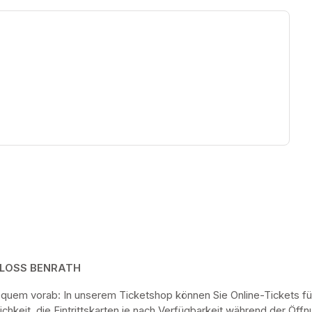
ew tab)
HLOSS BENRATH
bequem vorab: In unserem Ticketshop können Sie Online-Tickets fü
keit, die Eintrittskarten je nach Verfügbarkeit während der Öf