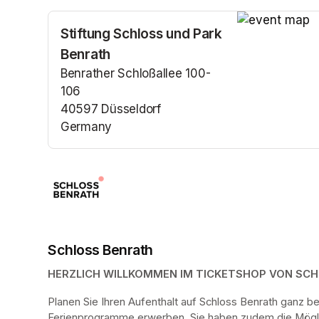
Stiftung Schloss und Park
(opens in a n
Benrath
Benrather Schloßallee 100-
106
40597 Düsseldorf
Germany
(opens in a new tab)
Schloss Benrath
HERZLICH WILLKOMMEN IM TICKETSHOP VON SC
Planen Sie Ihren Aufenthalt auf Schloss Benrath ganz 
Ferienprogramme erwerben. Sie haben zudem die Möglich