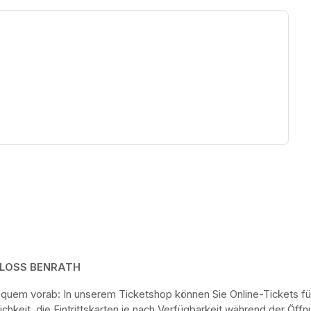
ew tab)
HLOSS BENRATH
bequem vorab: In unserem Ticketshop können Sie Online-Tickets fü
keit, die Eintrittskarten je nach Verfügbarkeit während der Öf