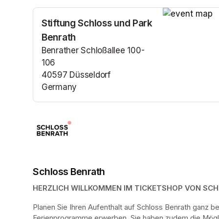
Stiftung Schloss und Park
(opens in a n
Benrath
Benrather Schloßallee 100-
106
40597 Düsseldorf
Germany
(opens in a new tab)
Schloss Benrath
HERZLICH WILLKOMMEN IM TICKETSHOP VON SC
Planen Sie Ihren Aufenthalt auf Schloss Benrath ganz 
Ferienprogramme erwerben. Sie haben zudem die Möglich