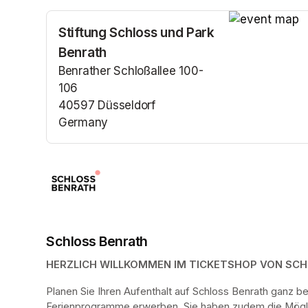
Stiftung Schloss und Park
(opens in a n
Benrath
Benrather Schloßallee 100-
106
40597 Düsseldorf
Germany
(opens in a new tab)
Schloss Benrath
HERZLICH WILLKOMMEN IM TICKETSHOP VON SC
Planen Sie Ihren Aufenthalt auf Schloss Benrath ganz 
Ferienprogramme erwerben. Sie haben zudem die Möglich