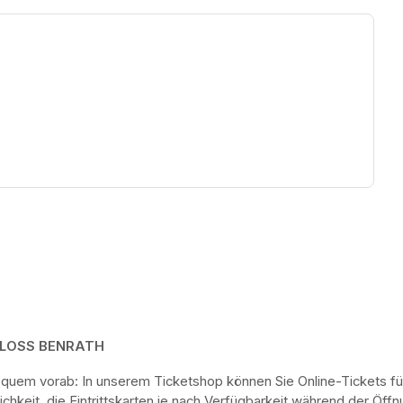
ew tab)
HLOSS BENRATH
bequem vorab: In unserem Ticketshop können Sie Online-Tickets fü
keit, die Eintrittskarten je nach Verfügbarkeit während der Öf