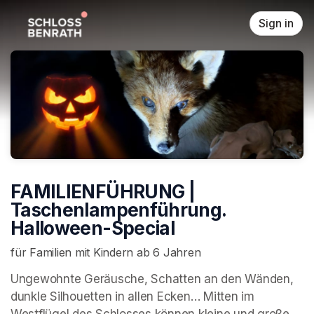
Skip header
Sign in
FAMILIENFÜHRUNG |
Taschenlampenführung.
Halloween-Special
für Familien mit Kindern ab 6 Jahren
Ungewohnte Geräusche, Schatten an den Wänden, 
dunkle Silhouetten in allen Ecken… Mitten im 
Westflügel des Schlosses können kleine und große 