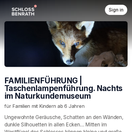
Skip header
Sign in
FAMILIENFÜHRUNG |
Taschenlampenführung. Nachts
im Naturkundemuseum
für Familien mit Kindern ab 6 Jahren
Ungewohnte Geräusche, Schatten an den Wänden, 
dunkle Silhouetten in allen Ecken… Mitten im 
Westflügel des Schlosses können kleine und große 