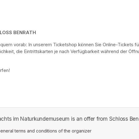
HLOSS BENRATH
bequem vorab: In unserem Ticketshop können Sie Online-Tickets fü
keit, die Eintrittskarten je nach Verfügbarkeit während der Öf
rfen! 
ts im Naturkundemuseum is an offer from Schloss Benr
ens in a new tab)
eneral terms and conditions of the organizer
(opens in a new tab)