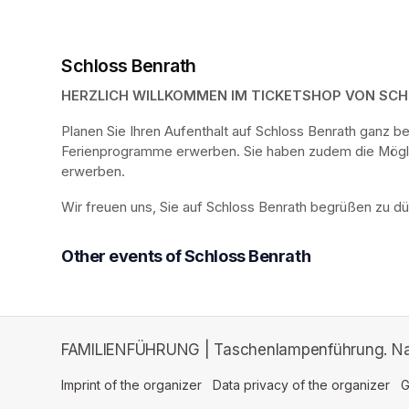
Schloss Benrath
HERZLICH WILLKOMMEN IM TICKETSHOP VON SC
Planen Sie Ihren Aufenthalt auf Schloss Benrath ganz 
Ferienprogramme erwerben. Sie haben zudem die Möglich
erwerben.
Wir freuen uns, Sie auf Schloss Benrath begrüßen zu dü
Other events of Schloss Benrath
FAMILIENFÜHRUNG | Taschenlampenführung. Nach
Imprint of the organizer
(opens in a new tab)
Data privacy of the organizer
(op
G